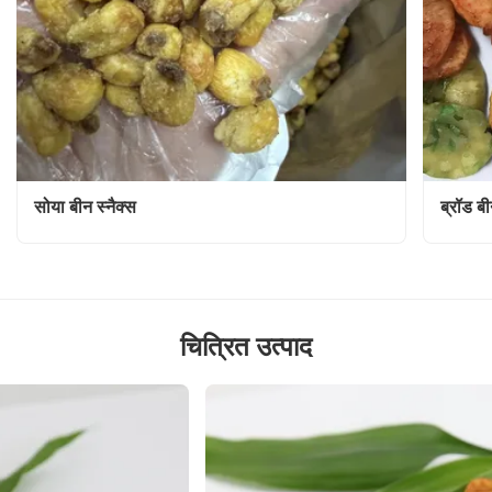
सोया बीन स्नैक्स
ब्रॉड बी
चित्रित उत्पाद