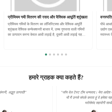
प्रीमियम गमी वितरण की रसद और वैश्विक आपूर्ति श्रृंखला
वनस्पति
प्रीमियम गमियों के वितरण का लॉजिस्टिक्स और वैश्विक आपूर्ति
पौधे आधार
श्रृंखला वैश्विक कन्फेक्शनरी बाजार में, उच्च गुणवत्ता वाली गमियों
उद्योग एक
का उत्पादन करना केवल आधी लड़ाई है; दूसरी आधी लड़ाई यह
स्वास्थ्य
सुनिश्चित करना है कि उत्पाद दुनिया में कहीं भी हो, उपभोक्ता तक
ओर बढ़ रह
सही स्थिति में पहुंचे। गर्मी और आर्द्रता जैसे पर्यावरणीय क...
के रूप मे
हमारे ग्राहक क्या कहते हैं?
"जॉय वेल टेस्ट टीम धन्यवाद। मेरा आदेश बहुत जरूरी है। और जब
भी मैं उनसे संपर्क करता हूं वे हमेशा यहां रहते थे। वास्तव में
भरोसेमंद सहयोगी साथी !!!"