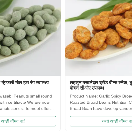
लहसुन मसालेदार ब्रॉड बीन्स स्नैक, भुना हुआ ब्रॉड बीन्स
साक़ीमा 
पोषण सीओए उपलब्ध
कोई कृत्
Product Name: Garlic Spicy Broad Beans Snack ,
Saqima 
Roasted Broad Beans Nutrition COA Avaliable Our
crispy, 
Broad Bean have develop variuos different flavors
flavors
based on the traditional flavor. After the effort our
food! 
research department, we frist created braod bean
Traditi
सबसे अच्छी कीमत पाएं
chips in China. Introducing precise frying ...
Irresis