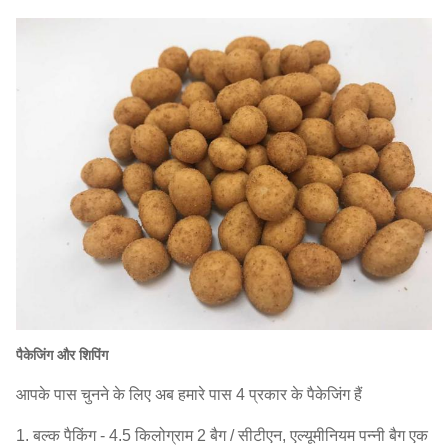
भुगतान की
टी / टी, एल / सी
शर्तें:
नमूने:
उपलब्ध
1. उत्पत्ति प्रमाणपत्र।
2. Phytosanitary
प्रमाणपत्र 3. स्वास्थ्य प्रमाण पत्र 4.
दस्तावेज:
Microbilogical विश्लेषण प्रमाण पत्र 5. सामग्री
का विवरण 6. वाणिज्यिक चालान 7. पैकिंग सूची 8.
लदान के बिल (बी / एल)
कर्मचारियों
लगभग 400
की मात्रा
पैकेजिंग और शिपिंग
आपके पास चुनने के लिए अब हमारे पास 4 प्रकार के पैकेजिंग हैं
1. बल्क पैकिंग - 4.5 किलोग्राम 2 बैग / सीटीएन, एल्यूमीनियम पन्नी बैग एक