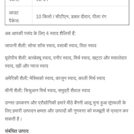
आउट
10 किलो / सीटीएन, डबल दीवार, पीला रंग
पैकेज:
अब आपकी पसंद के लिए 4 स्वाद शैलियों हैं:
कुल भार:
10.6KG / CTN
जापानी शैली: सोया सॉस स्वाद, वसाबी स्वाद, तिल स्वाद
सीबीएम
0.03 = 0.38 * 0.28 * 0.28m
(एमए):
यूरोपीय शैली: बारबेक्यू स्वाद, पनीर स्वाद, मिर्च स्वाद, खट्टा और मसालेदार
स्वाद, दही और प्याज स्वाद
मात्रा: 20
'/ 40' /
980/2020 / 2310ctns
अमेरिकी शैली: मेक्सिको स्वाद, काजुन स्वाद, काली मिर्च स्वाद
40HQ
चीनी शैली: सिचुआन मिर्च स्वाद, समुद्री शैवाल स्वाद
OEM:
उपलब्ध।
उन्नत उपकरण और प्रौद्योगिकी हमारे मीठे बैंगनी आलू भुना हुआ मूंगफली के
लिए हमारी उत्पादन क्षमता और उत्पादों की गुणवत्ता को मजबूती से प्रदान कर
MOQ
1x20'FCL
सकती है।
डिलीवरी
30 दिनों के भीतर (लोडिंग पोर्ट में: शंघाई, चीन)
संबंधित उत्पाद
का समय: