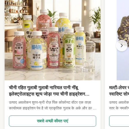
चीनी रहित गुलाबी गुलाबी नारियल पानी नींबू
मल्टी-लेयर स
इलेक्ट्रोलाइट्स शून्य जोड़ा गया चीनी हाइड्रेशन
स्वादिष्ट स
फिटनेस के लिए तैयार पेय यात्रा सौंदर्य सुपरमार्केट
देखना सुपर
उत्पाद अवलोकन शुगर-फ्री रोज़ पिंक कोकोनट वॉटर एक ताज़ा
उत्पाद अवलोकन
थोक आयातक
कार्यात्मक हाइड्रेशन पेय है जो प्राकृतिक गुलाब के अर्क और हल्के
स्तर के नमकीन स
नींबू इलेक्ट्रोलाइट यौगिक के साथ मिश्रित ताज़ा एनएफसी
जिन्हें ताजा प्
नारियल के रस से तैयार किया गया है। ज़ीरो एडेड शुगर फ़ॉर्मूला
परत संरचना दो
सबसे अच्छी कीमत पाएं
हल्की फूलों वाली गुलाब की सुगंध को चमकीले नींबू के स्वाद के
माउथफिल के लि