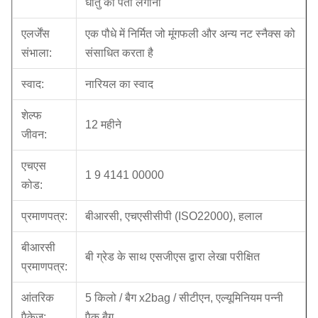
धातु का पता लगाना
एलर्जेंस
एक पौधे में निर्मित जो मूंगफली और अन्य नट स्नैक्स को
संभाला:
संसाधित करता है
स्वाद:
नारियल का स्वाद
शेल्फ
12 महीने
जीवन:
एचएस
1 9 4141 00000
कोड:
प्रमाणपत्र:
बीआरसी, एचएसीसीपी (ISO22000), हलाल
बीआरसी
बी ग्रेड के साथ एसजीएस द्वारा लेखा परीक्षित
प्रमाणपत्र:
आंतरिक
5 किलो / बैग x2bag / सीटीएन, एल्यूमिनियम पन्नी
पैकेज:
पैक बैग