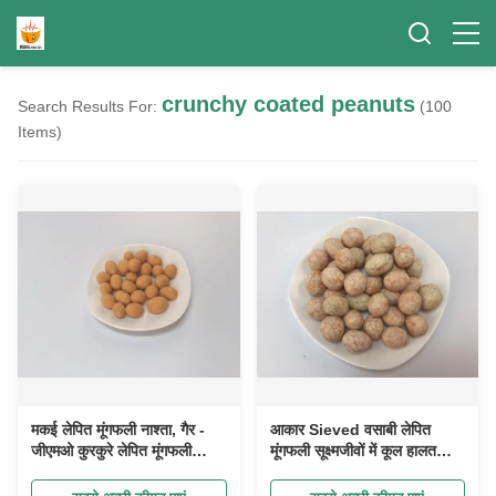
crunchy coated peanuts
Search Results For:
(100
Items)
मकई लेपित मूंगफली नाश्ता, गैर -
आकार Sieved वसाबी लेपित
जीएमओ कुरकुरे लेपित मूंगफली
मूंगफली सूक्ष्मजीवों में कूल हालत
अनुकूलित उपलब्ध
बचत शामिल है