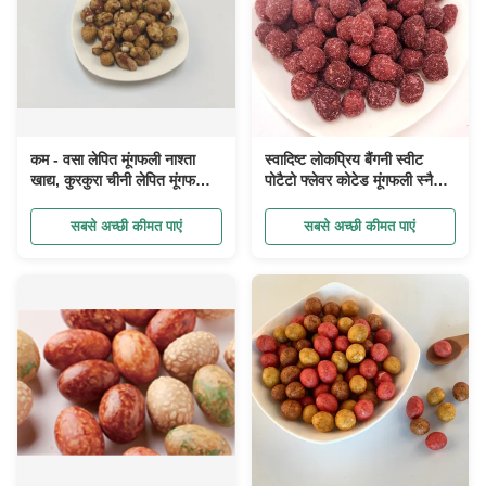
कम - वसा लेपित मूंगफली नाश्ता
स्वादिष्ट लोकप्रिय बैंगनी स्वीट
खाद्य, कुरकुरा चीनी लेपित मूंगफली
पोटैटो फ्लेवर कोटेड मूंगफली स्नैक
थोक पैकिंग
हेल्दी कोटेड मूंगफली OEM
KOSHER
सबसे अच्छी कीमत पाएं
सबसे अच्छी कीमत पाएं