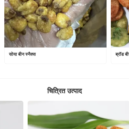
सोया बीन स्नैक्स
ब्रॉड बी
चित्रित उत्पाद