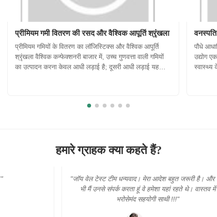
प्रीमियम गमी वितरण की रसद और वैश्विक आपूर्ति श्रृंखला
वनस्पति
प्रीमियम गमियों के वितरण का लॉजिस्टिक्स और वैश्विक आपूर्ति
पौधे आधार
श्रृंखला वैश्विक कन्फेक्शनरी बाजार में, उच्च गुणवत्ता वाली गमियों
उद्योग एक
का उत्पादन करना केवल आधी लड़ाई है; दूसरी आधी लड़ाई यह
स्वास्थ्य
सुनिश्चित करना है कि उत्पाद दुनिया में कहीं भी हो, उपभोक्ता तक
ओर बढ़ रह
सही स्थिति में पहुंचे। गर्मी और आर्द्रता जैसे पर्यावरणीय क...
के रूप मे
हमारे ग्राहक क्या कहते हैं?
"जॉय वेल टेस्ट टीम धन्यवाद। मेरा आदेश बहुत जरूरी है। और जब
भी मैं उनसे संपर्क करता हूं वे हमेशा यहां रहते थे। वास्तव में
भरोसेमंद सहयोगी साथी !!!"