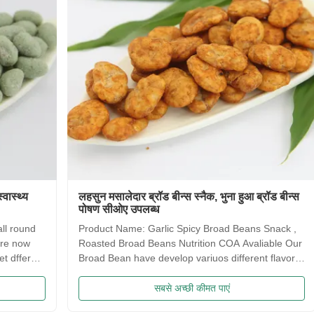
लहसुन मसालेदार ब्रॉड बीन्स स्नैक, भुना हुआ ब्रॉड बीन्स
साक़ीमा 
पोषण सीओए उपलब्ध
कोई कृत्
Product Name: Garlic Spicy Broad Beans Snack ,
Saqima 
Roasted Broad Beans Nutrition COA Avaliable Our
crispy, 
Broad Bean have develop variuos different flavors
flavors
based on the traditional flavor. After the effort our
food! 
research department, we frist created braod bean
Traditi
सबसे अच्छी कीमत पाएं
chips in China. Introducing precise frying ...
Irresis