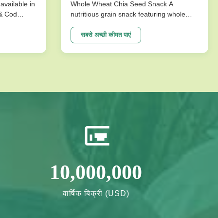
available in
Whole Wheat Chia Seed Snack A
 & Cod
nutritious grain snack featuring whole
ks are
wheat and chia seeds, specially
ture that
formulated without sucrose for healthy
सबसे अच्छी कीमत पाएं
mpromising
energy needs. Perfect for health-
ons
conscious consumers seeking long shelf
vor ...
life and quality ingredients. Product
Specifications ...
10,000,000
वार्षिक बिक्री (USD)