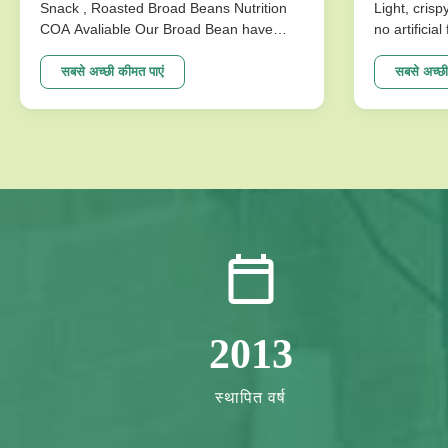
Snack , Roasted Broad Beans Nutrition
Light, crisp
COA Avaliable Our Broad Bean have
no artificia
develop variuos different flavors based
better choi
on the traditional flavor. After the effort
Specificat
सबसे अच्छी कीमत पाएं
सबसे अच्छी
our research department, we frist created
Traditional
braod bean chips in China. Introducing
Crispy Irre
precise frying ...
Artificial Fl
2013
स्थापित वर्ष