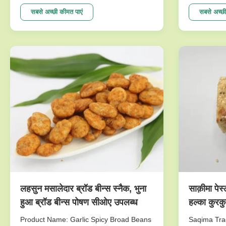
Taste Green Peas Snack Wasabi Flavor
passed the 
Size Sieved Nuts Good For Stomach The
the biggest
सबसे अच्छी कीमत पाएं
सबसे अच्छी
selling points NON-GMO,.free from
great care 
frying,Good for Spleen & Stomach
imported fr
Ingredients: Marrowfat green peas,corn
new techno
starch...
production .
लहसुन मसालेदार ब्रॉड बीन्स स्नैक, भुना
साक़ीमा पेस
हुआ ब्रॉड बीन्स पोषण सीओए उपलब्ध
हल्का कुरकु
प्लीहा और प
Product Name: Garlic Spicy Broad Beans
Saqima Trad