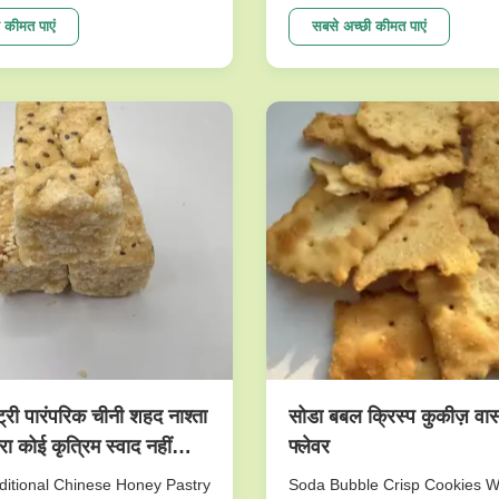
raw matrial inspedtion,only
very nutritious and sweet. Th
 beans are roasted with our
made of peanuts is cripsy and 
 कीमत पाएं
सबसे अच्छी कीमत पाएं
on the production line
will give you joyful and unforg
om Japan. We believe our
experience. This product is o
logy can ensure the
top sellers. I am ...
..
्ट्री पारंपरिक चीनी शहद नाश्ता
सोडा बबल क्रिस्प कुकीज़ वा
रा कोई कृत्रिम स्वाद नहीं
फ्लेवर
ेट के लिए अच्छा
itional Chinese Honey Pastry
Soda Bubble Crisp Cookies 