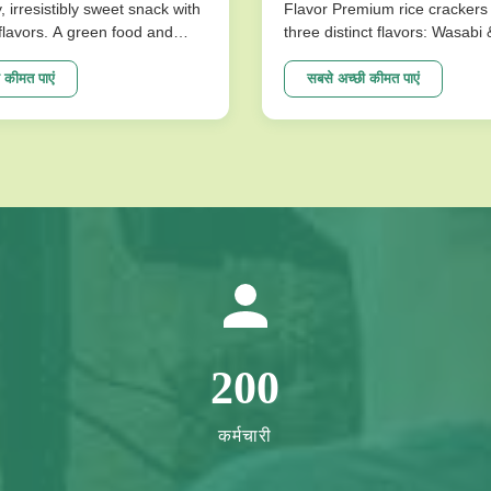
y, irresistibly sweet snack with
Flavor Premium rice crackers 
l flavors. A green food and
three distinct flavors: Wasabi
ce for snack food! Product
Flavor. These nutritious snac
ions Product Name Saqima
baked for a low-fat, crispy tex
 कीमत पाएं
सबसे अच्छी कीमत पाएं
 Chinese Honey Pastry Light
satisfies cravings without co
sistibly Sweet Snack No
on health. Product Specificati
avors Packing ...
Expiration Date 10 Months Fla
200
कर्मचारी