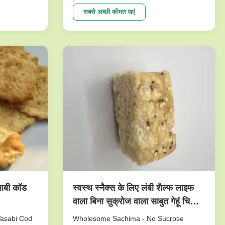
e crunch
peanuts series. To meet dfferent
tasty.And it
requests. Our main products are nut
सबसे अच्छी कीमत पाएं
etable
snacks , peanuts, peas, beans, dry fruits,
ne of our
frozen vegetables , and other agricultural
sideline products. We have ...
साबी कॉड
स्वस्थ स्नैक्स के लिए लंबी शैल्फ लाइफ
वाला बिना सुक्रोज वाला साबुत गेहूं चिया
बीज साकिमा
Wasabi Cod
Wholesome Sachima - No Sucrose