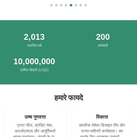
Packing
2,013
200
स्थापित वर्ष
कर्मचारी
10,000,000
वार्षिक बिक्री (USD)
हमारे फायदे
उच्च गुणवत्ता
विकास
ट्रस्ट सील, क्रेडिट चेक,
आंतरिक पेशेवर डिजाइन टीम और
आरओएसएच और आपूर्तिकर्ता
उन्नत मशीनरी कार्यशाला। हम
क्षमता मूल्यांकन। कंपनी के पास
आपके लिए आवश्यक उत्पादों को