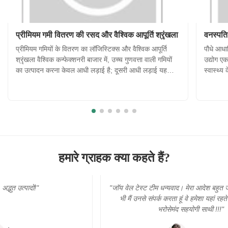
प्रीमियम गमी वितरण की रसद और वैश्विक आपूर्ति श्रृंखला
वनस्पति
प्रीमियम गमियों के वितरण का लॉजिस्टिक्स और वैश्विक आपूर्ति
पौधे आधार
श्रृंखला वैश्विक कन्फेक्शनरी बाजार में, उच्च गुणवत्ता वाली गमियों
उद्योग एक
का उत्पादन करना केवल आधी लड़ाई है; दूसरी आधी लड़ाई यह
स्वास्थ्य
सुनिश्चित करना है कि उत्पाद दुनिया में कहीं भी हो, उपभोक्ता तक
ओर बढ़ रह
सही स्थिति में पहुंचे। गर्मी और आर्द्रता जैसे पर्यावरणीय क...
के रूप मे
हमारे ग्राहक क्या कहते हैं?
"जॉय वेल टेस्ट टीम धन्यवाद। मेरा आदेश बहुत जरूरी है। और जब
भी मैं उनसे संपर्क करता हूं वे हमेशा यहां रहते थे। वास्तव में
भरोसेमंद सहयोगी साथी !!!"