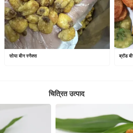
सोया बीन स्नैक्स
ब्रॉड बी
चित्रित उत्पाद