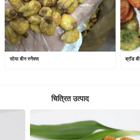
सोया बीन स्नैक्स
ब्रॉड बी
चित्रित उत्पाद