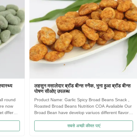
लहसुन मसालेदार ब्रॉड बीन्स स्नैक, भुना हुआ ब्रॉड बीन्स
साक़ीमा 
पोषण सीओए उपलब्ध
कोई कृत्
Product Name: Garlic Spicy Broad Beans Snack ,
Saqima 
Roasted Broad Beans Nutrition COA Avaliable Our
crispy, 
Broad Bean have develop variuos different flavors
flavors
based on the traditional flavor. After the effort our
food! 
research department, we frist created braod bean
Traditi
सबसे अच्छी कीमत पाएं
chips in China. Introducing precise frying ...
Irresis