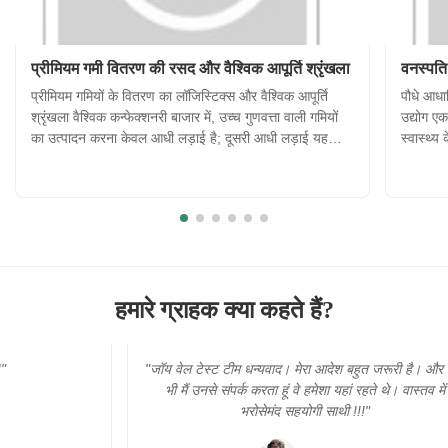
प्रीमियम गमी वितरण की रसद और वैश्विक आपूर्ति श्रृंखला
वनस्पति
प्रीमियम गमियों के वितरण का लॉजिस्टिक्स और वैश्विक आपूर्ति
पौधे आधार
श्रृंखला वैश्विक कन्फेक्शनरी बाजार में, उच्च गुणवत्ता वाली गमियों
उद्योग एक
का उत्पादन करना केवल आधी लड़ाई है; दूसरी आधी लड़ाई यह
स्वास्थ्य
सुनिश्चित करना है कि उत्पाद दुनिया में कहीं भी हो, उपभोक्ता तक
ओर बढ़ रह
सही स्थिति में पहुंचे। गर्मी और आर्द्रता जैसे पर्यावरणीय क...
के रूप मे
हमारे ग्राहक क्या कहते हैं?
"जॉय वेल टेस्ट टीम धन्यवाद। मेरा आदेश बहुत जरूरी है। और जब
भी मैं उनसे संपर्क करता हूं वे हमेशा यहां रहते थे। वास्तव में
भरोसेमंद सहयोगी साथी !!!"