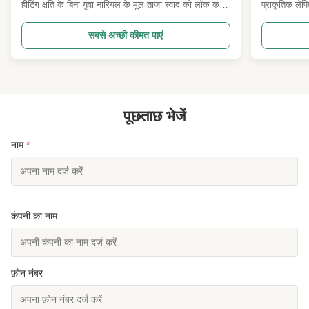
आयातक
हीटिंग क्षति के बिना युवा नारियल के मूल ताजा स्वाद को लॉक करने
प्राकृतिक लेप
के लिए पेशेवर एनएफसी कोल्ड-प्रेस तकनीक को अपनाता है।
उत्पाद अवलोकन
प्रत्येक थैली में 180 मिलीलीटर मध्यम पोर्टेबल क्षमता होती है,
कुरकुरे फलियां
सबसे अच्छी कीमत पाएं
यात्रा, कार्यालय और बाहरी गतिविधियों के लिए ले जाने में आसान
और शुद्ध प्राक
है। उ...
रंगद्र...
पूछताछ भेजें
नाम
*
कंपनी का नाम
फ़ोन नंबर