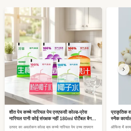
क्रिस्पी स्वाद हरी मटर स्नैक
शीत पेय कच्चे नारियल पेय एनएफसी कोल्ड-प्रेस
प्राकृतिक 
नारियल पानी कोई संरक्षक नहीं 180ml पोर्टेबल बैग
स्नैक कार्य
रोजमर्रा के पेय के लिए यात्रा सुविधा स्टोर थोक पेय
वितरक
उत्पाद का अवलोकन कोल्ड ब्रू कच्चे नारियल पेय उच्च तापमान
ऑफिस में काम 