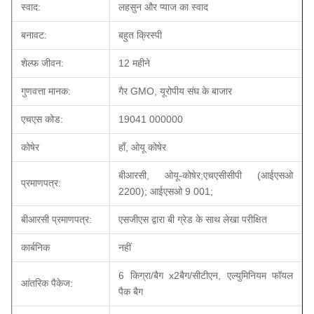
स्वाद:
लहसुन और प्याज का स्वाद
बनावट:
बहुत क्रिस्पी
शेल्फ जीवन:
12 महीने
गुणवत्ता मानक:
गैर GMO, यूरोपीय संघ के बाजार
एचएस कोड:
19041 000000
कोषेर
हाँ, ओयू कोषेर
बीआरसी, ओयू-कोषेर;एचएसीसीपी (आईएसओ
प्रमाणपत्र:
2200); आईएसओ 9 001;
बीआरसी प्रमाणपत्र:
एसजीएस द्वारा बी ग्रेड के साथ लेखा परीक्षित
कार्बनिक
नहीं
6 किग्रा/बैग x2बैग/सीटीएन, एल्युमिनियम फॉयल
आंतरिक पैकेज:
पैक बैग