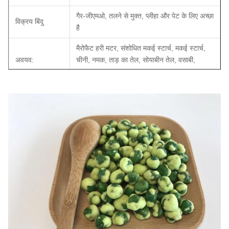
गैर-जीएमओ, तलने से मुक्त, प्लीहा और पेट के लिए अच्छा
विक्रय बिंदु
है
मैरोफैट हरी मटर, संशोधित मकई स्टार्च, मकई स्टार्च,
अवयव:
चीनी, नमक, ताड़ का तेल, सोयाबीन तेल, वसाबी,
E102, E133
बीआरसी, एचएसीसीपी (आईएसओ 22000), हलाल,
प्रमाणपत्र:
कोषेर
ओईएम:
उपलब्ध।
MOQ
1X20'FCL
डिलीवरी का समय:
30 दिनों के भीतर (लोडिंग पोर्ट के लिए: शंघाई, चीन)
भुगतान की शर्तें:
टी/टी, एल/सी
नमूने:
उपलब्ध