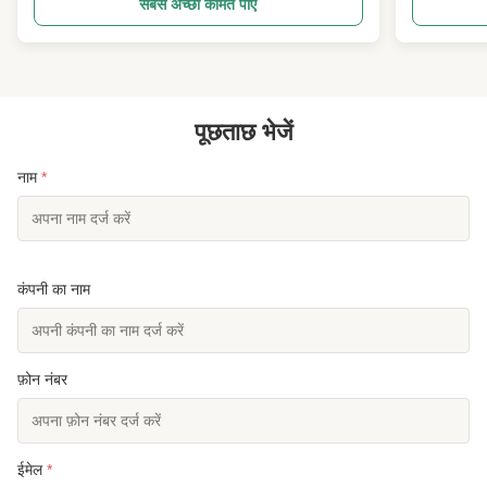
सबसे अच्छी कीमत पाएं
मीठे स्प्रिंगी चबाने योग्य फल कोर द्वारा संतुलित किया जाता है। ...
बीन को कठोर च
पूछताछ भेजें
नाम
*
कंपनी का नाम
फ़ोन नंबर
ईमेल
*