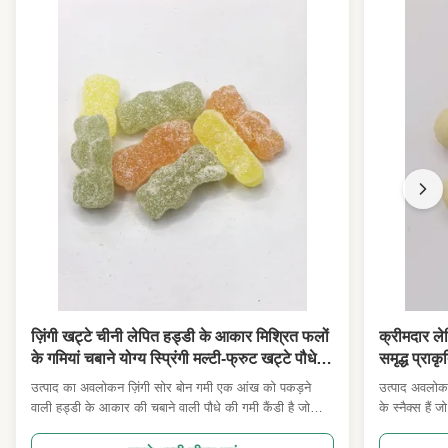
ज़िंगी खट्टे चीनी लेपित हड्डी के आकार मिश्रित फलों
क्रीमदार ले
के गमियां चबाने योग्य स्प्रिंगी मल्टी-फ्रुट खट्टे पौधे
समृद्ध प्राक
गमी स्नैक बच्चे पार्टी उपहार थोक सुपरमार्केट के लिए
स्नैक बच्चो
उत्पाद का अवलोकन ज़िंगी सोर बोन गमी एक आंख को पकड़ने
उत्पाद अवलोक
सुविधा स्टोर आयातकों के लिए
आयातक
वाली हड्डी के आकार की चबाने वाली पौधे की गमी कैंडी है जो
के स्नैक्स हैं 
बारीक खट्टे खट्टे चीनी कोटिंग से ढकी हुई है।प्रत्येक गमी में
होते हैं। हल्क
स्तरित स्वाद होता है: तीक्ष्ण ताज़ा खट्टे बाहरी क्रस्ट को अंदर नरम
के लिए कम तापम