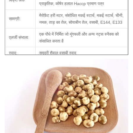
बिक्री अंक
प्राकृतिक, कोषेर हलाल Haccp प्रमाण पत्र
मैरोफ़ैट हरी मटर, संशोधित मकई स्टार्च, मकई स्टार्च, चीनी,
सामग्री:
नमक, ताड़ का तेल, सोयाबीन तेल, वसाबी, E144, E133
एक पौधे में निर्मित जो मूंगफली और अन्य नट्स स्नैक्स को
एलर्जी संभाला:
संसाधित करता है
स्वाद:
समुद्री शैवाल वसाबी स्वाद
शेल्फ जीवन:
12 महीने
प्रमाणपत्र:
बीआरसी, एचएसीसीपी (ISO22000), हलाल, कोषेर
OEM:
उपलब्ध।
MOQ
1x20'FCL
डिलीवरी का
30 दिनों के भीतर (लोडिंग पोर्ट पर: शंघाई, चीन)
समय:
भुगतान की शर्तें:
टी / टी, एल / सी