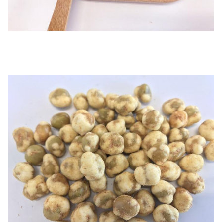
नमूने:
उपलब्ध
1. उत्पत्ति का प्रमाण पत्र।
2. फाइटोसैनेटिक सर्टिफिकेट
3.हेल्थ सर्टिफिकेट
4. माइक्रोबायोजिकल विश्लेषण प्रमाण पत्र
दस्तावेज:
5. सामग्री का विवरण
6. वाणिज्यिक निवेश
7. पैकिंग सूची
8. बिल का बिल (बी / एल)