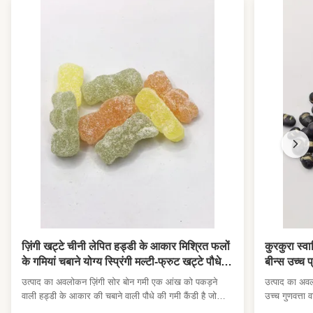
ज़िंगी खट्टे चीनी लेपित हड्डी के आकार मिश्रित फलों
कुरकुरा स्व
के गमियां चबाने योग्य स्प्रिंगी मल्टी-फ्रुट खट्टे पौधे
बीन्स उच्च 
गमी स्नैक बच्चे पार्टी उपहार थोक सुपरमार्केट के लिए
सुपरमार्केट
उत्पाद का अवलोकन ज़िंगी सोर बोन गमी एक आंख को पकड़ने
उत्पाद का अवल
सुविधा स्टोर आयातकों के लिए
थोक
वाली हड्डी के आकार की चबाने वाली पौधे की गमी कैंडी है जो
उच्च गुणवत्ता वा
बारीक खट्टे खट्टे चीनी कोटिंग से ढकी हुई है।प्रत्येक गमी में
किए कम तापमान