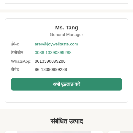
Product Name:
100% प्राकृतिक हरी मटर समुद्री शैवाल वसाबी स्वाद स्नैक्स
कोषेर हलाल एचएसीसीपी प्रमाण पत्र
Flavor:
समुद्री शैवाल वसाबी स्वाद
Ms. Tang
General Manager
Expriation Date:
12 महीने
ईमेल:
arey@joywelltaste.com
Brand:
OEM / Joywell
टेलीफोन:
0086 13390899288
Sample:
उपलब्ध
WhatsApp:
8613390899288
वीचैट:
86-13390899288
Moisture:
कम 5%
Discount:
उपलब्ध
अभी पूछताछ करें
Broken Rate:
5 से कम%
High Light:
भुना हुआ हरी मटर
,
कुरकुरा मटर नाश्ता
संबंधित उत्पाद