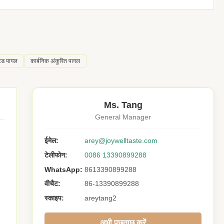
टेड पागल
कार्बनिक अंकुरित पागल
Ms. Tang
General Manager
ईमेल:
arey@joywelltaste.com
टेलीफोन:
0086 13390899288
WhatsApp:
8613390899288
वीचैट:
86-13390899288
स्काइप:
areytang2
अभी पूछताछ करें