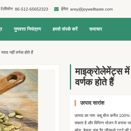
टेलीफोन:
ईमेल:
86-512-65652323
arey@joywelltaste.com
ूर
गुणवत्ता नियंत्रण
हमसे संपर्क करें
समाचार
ा स्वाद नहीं वर्णक होते हैं
माइक्रोलेमेंट्स में
वर्णक होते हैं
उत्पाद सारांश
उत्पाद का नाम: कद्दू बीज कर्नेल 100% हर
सकता है और विभिन्न भोजन में बनाया जा 
कोड: बेचना अंक गैर जीएमओ टूटने की द