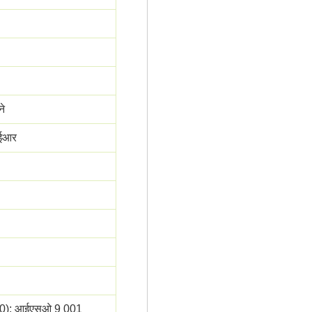
ने
आईआर
00); आईएसओ 9 001