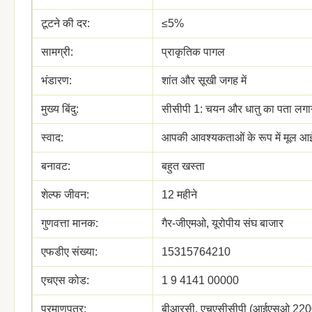
टूटने की दर:
≤5%
सामग्री:
प्राकृतिक पागल
भंडारण:
शांत और सूखी जगह में
मुख्य बिंदु:
सीसीपी 1: चयन और धातु का पता लगा
स्वाद:
आपकी आवश्यकताओं के रूप में मूल 
बनावट:
बहुत खस्ता
शेल्फ जीवन:
12 महीने
गुणवत्ता मानक:
गैर-जीएमओ, यूरोपीय संघ बाजार
एफडीए संख्या:
15315764210
एचएस कोड:
1 9 4141 00000
प्रमाणपत्र:
बीआरसी, एचएसीसीपी (आईएसओ 22