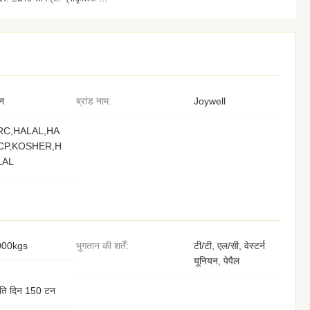
न
ब्रांड नाम:
Joywell
RC,HALAL,HA
CP,KOSHER,H
LAL
000kgs
भुगतान की शर्तें:
टी/टी, एल/सी, वेस्टर्न
यूनियन, पेपैल
रति दिन 150 टन