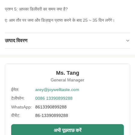
प्रश्न 5: आपका डिलीवरी का समय क्या है?
ए: आम तौर पर जमा और डिज़ाइन प्राप्त करने के बाद 25 ~ 35 दिन लगेंगे।
उत्पाद विवरण
Product Nmae:
मिश्रित कद्दू नट क्लस्टर स्नैक्स मूंगफली गोजी बेरी सफेद तिल
स्नैक्स भोजन
Delivery:
समुद्र या हवा से
Ms. Tang
General Manager
Expiration:
12 महीने
ईमेल:
arey@joywelltaste.com
Certificates:
बीआरसी, आईएसओ, एचएसीसीपी, हलाल, कोषेर
टेलीफोन:
0086 13390899288
Lead Time:
25 दिनों के भीतर
WhatsApp:
8613390899288
वीचैट:
86-13390899288
Stroage:
शुष्क और ठंडे जगह में
Flavor:
मूंगफली की कमी, काजू की कमी, मिश्रित कमी, आदि।
अभी पूछताछ करें