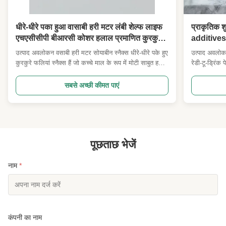
धीरे-धीरे पका हुआ वासाबी हरी मटर लंबी शेल्फ लाइफ
प्राकृतिक शु
एचएसीसीपी बीआरसी कोशर हलाल प्रमाणित कुरकुरा
additives 
मसालेदार स्वादिष्ट सोयाबीन फलियां स्नैक बार
उत्पाद अवलोकन वसाबी हरी मटर सोयाबीन स्नैक्स धीरे-धीरे पके हुए
उत्पाद अवलोक
सुपरमार्केट आयातकों के लिए यात्रा थोक
कुरकुरे फलियां स्नैक्स हैं जो कच्चे माल के रूप में मोटी साबुत हरी
रेडी-टू-ड्रिंक
मटर से बने होते हैं, हल्के बनावट और कम ग्रीस के लिए गहरे तलने
जिसमें शून्य क
के बजाय कम तापमान पर बेकिंग को अपनाते हैं। प्रामाणिक हल्के
संरक्षक नहीं ह
सबसे अच्छी कीमत पाएं
मसालेदार वसाबी सीज़निंग के साथ समान रूप से लेपित, य...
यह उच्च तापमान
पूछताछ भेजें
नाम
*
कंपनी का नाम