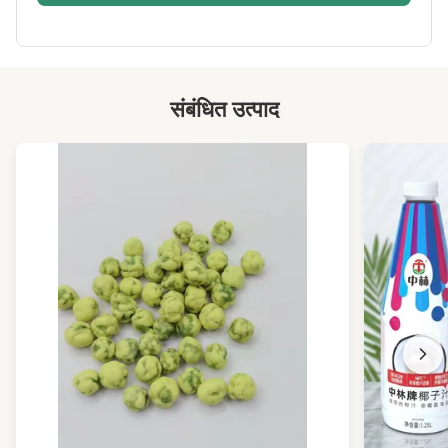
Packing:
थोक बैग, खुदरा विक्रेता बैग, पालतू जार, OEM
Sample:
उपलब्ध
High Light:
अखरोट क्लस्टर क्रंच
,
कुरकुरे अखरोट क्लस्टर
संबंधित उत्पाद