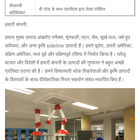
बीआरसी
बी ग्रेड के साथ एसजीएस द्वारा लेखा परीक्षित
सर्टिफिकेट
हमारी कंपनी:
कार्बनिक
नहीं
हमारा मुख्य उत्पाद अखरोट स्नैक्स, मूंगफली, मटर, सेम, सूखे फल, जमे हुए
आंतरिक पैकेज
5 किलो / बैग x2bag / सीटीएन, एल्यूमिनियम पन्नी पैक बैग
सब्जियां, और अन्य कृषि sideline उत्पादों हैं।
हमने यूरोप, उत्तरी अमेरिका,
आउट पैकेज
10 किलो / सीटीएन, डबल दीवार, पीला रंग
दक्षिण अमेरिका, मध्य पूर्व और दक्षिणपूर्व एशिया में निर्यात किया है।
घरेलू
बाजार और विदेशों में हमारी कंपनी के उत्पादों की गुणवत्ता ने बहुत अच्छी
कुल भार
10.6KG / CTN
प्रतिष्ठा प्राप्त की है।
हमने विश्वव्यापी थोक विक्रेताओं और कृषि उत्पादों
सीबीएम (m³)
0.03 = 0.38 * 0.28 * 0.28m
के वितरकों के साथ दीर्घकालिक स्थिर सहयोग संबंध स्थापित किए हैं।
मात्रा: 20 '/
999/2030 / 2310ctns
40' / 40HQ
OEM
उपलब्ध
MOQ
1000kgs
डिलीवरी का
25 कार्यदिवसों के भीतर (लोडिंग बंदरगाह के लिए: शंघाई,
समय
चीन)