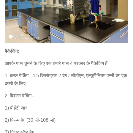
भुगतान की
टी / टी, एल / सी
शर्तें
नमूने
उपलब्ध
पैकेजिंग:
आपके पास चुनने के लिए अब हमारे पास 4 प्रकार के पैकेजिंग हैं
1. बल्क पैकिंग - 4.5 किलोग्राम 2 बैग / सीटीएन, एल्यूमीनियम पन्नी बैग एक
दफ़्ती के लिए
2. विवरण पैकिंग--
1) पीईटी जार
2) फिल्म बैग (30 जी-108 जी)
3) जिपर स्टैंड बैग