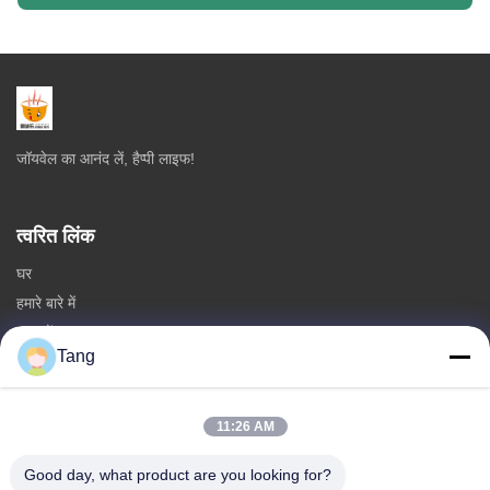
जॉयवेल का आनंद लें, हैप्पी लाइफ!
त्वरित लिंक
घर
हमारे बारे में
उत्पादों
Tang
हमसे संपर्क करें
श्रेणियाँ
11:26 AM
सोया बीन स्नैक्स
Good day, what product are you looking for?
ब्रॉड बीन्स स्नैक