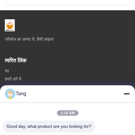
जॉयवेल का आनंद लें, हैप्पी लाइफ!
त्वरित लिंक
घर
हमारे बारे में
उत्पादों
Tang
हमसे संपर्क करें
श्रेणियाँ
1:18 AM
सोया बीन स्नैक्स
Good day, what product are you looking for?
ब्रॉड बीन्स स्नैक